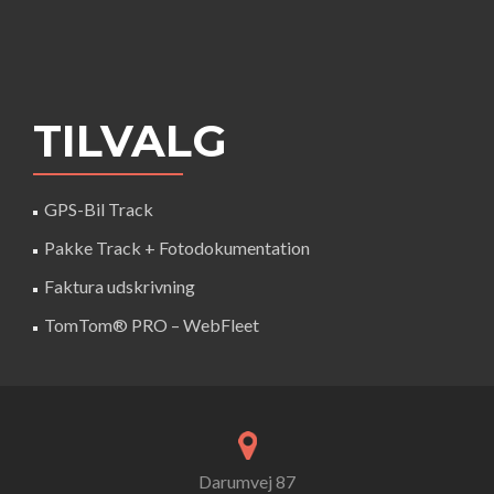
TILVALG
GPS-Bil Track
Pakke Track + Fotodokumentation
Faktura udskrivning
TomTom® PRO – WebFleet
Darumvej 87