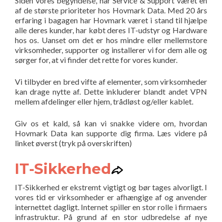
Siden vores begyndelse, har Service & Support været en
af de største prioriteter hos Hovmark Data. Med 20 års
erfaring i bagagen har Hovmark været i stand til hjælpe
alle deres kunder, har købt deres IT-udstyr og Hardware
hos os. Uanset om det er hos mindre eller mellemstore
virksomheder, supporter og installerer vi for dem alle og
sørger for, at vi finder det rette for vores kunder.
Vi tilbyder en bred vifte af elementer, som virksomheder
kan drage nytte af. Dette inkluderer blandt andet VPN
mellem afdelinger eller hjem, trådløst og/eller kablet.
Giv os et kald, så kan vi snakke videre om, hvordan
Hovmark Data kan supporte dig firma. Læs videre på
linket øverst (tryk på overskriften)
IT-Sikkerhed
IT-Sikkerhed er ekstremt vigtigt og bør tages alvorligt. I
vores tid er virksomheder er afhængige af og anvender
internettet dagligt. Internet spiller en stor rolle i firmaers
infrastruktur. På grund af en stor udbredelse af nye