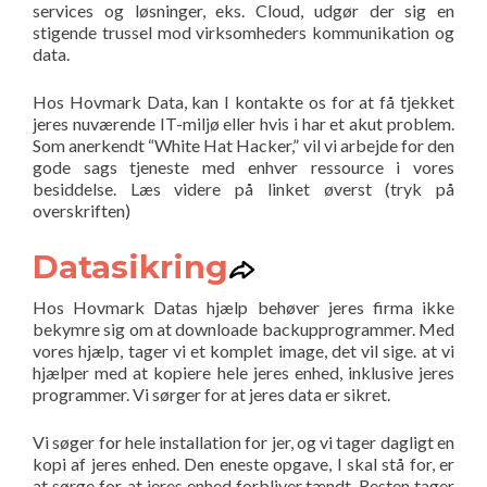
services og løsninger, eks. Cloud, udgør der sig en
stigende trussel mod virksomheders kommunikation og
data.
Hos Hovmark Data, kan I kontakte os for at få tjekket
jeres nuværende IT-miljø eller hvis i har et akut problem.
Som anerkendt “White Hat Hacker,” vil vi arbejde for den
gode sags tjeneste med enhver ressource i vores
besiddelse. Læs videre på linket øverst (tryk på
overskriften)
Datasikring
Hos Hovmark Datas hjælp behøver jeres firma ikke
bekymre sig om at downloade backupprogrammer. Med
vores hjælp, tager vi et komplet image, det vil sige. at vi
hjælper med at kopiere hele jeres enhed, inklusive jeres
programmer. Vi sørger for at jeres data er sikret.
Vi søger for hele installation for jer, og vi tager dagligt en
kopi af jeres enhed. Den eneste opgave, I skal stå for, er
at sørge for, at jeres enhed forbliver tændt. Resten tager