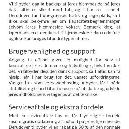
Vi tilbyder daglig backup af jeres hjemmeside, så jeres
data altid er sikret mod tab, og I har ro i sindet.
Derudover får I ubegrænset trafik og lagerplads, så I
ikke skal bekymre jer om kapacitetsbegrænsninger,
selvom jeres hjemmeside vokser. Bemærk dog, at
lagerpladsen er dedikeret til hjemmeside-relaterede filer
og ikke kan bruges til andre typer af filer.
Brugervenlighed og support
Adgang til cPanel giver jer mulighed for selv at
kontrollere jeres domæne og indstillinger, hvis I ønsker
det. Vi tilbyder desuden dansk support, så I altid kan få
hjælp, når I har brug for det, uanset udfordringerne.
Vælger I os som jeres webhosting-udbyder, får I både
stabilitet og frihed til at fokusere på at skabe og udvikle
jeres indhold, mens vi tager os af det tekniske.
Serviceaftale og ekstra fordele
Med en serviceaftale hos os får I yderligere fordele
såsom gratis opdatering af indhold på jeres hjemmeside.
Derudover tilbyder vi en rabat på 50 % af den normale