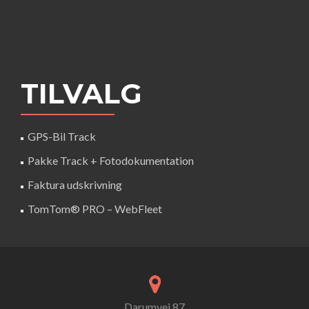
TILVALG
GPS-Bil Track
Pakke Track + Fotodokumentation
Faktura udskrivning
TomTom® PRO – WebFleet
Darumvej 87