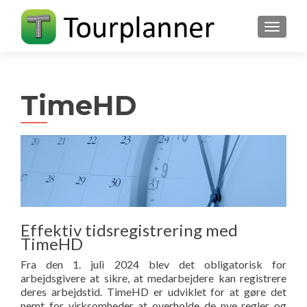
FLIP N
TimeHD
Effektiv tidsregistrering med
TimeHD
Fra den 1. juli 2024 blev det obligatorisk for
arbejdsgivere at sikre, at medarbejdere kan registrere
deres arbejdstid. TimeHD er udviklet for at gøre det
nemt for virksomheder at overholde de nye regler og