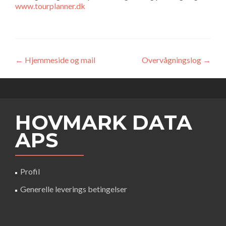
www.tourplanner.dk
Indlægsnavigation
←
Hjemmeside og mail
Overvågningslog
→
HOVMARK DATA
APS
Profil
Generelle leverings betingelser