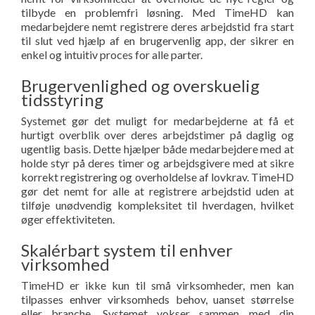
tilbyde en problemfri løsning. Med TimeHD kan
medarbejdere nemt registrere deres arbejdstid fra start
til slut ved hjælp af en brugervenlig app, der sikrer en
enkel og intuitiv proces for alle parter.
Brugervenlighed og overskuelig
tidsstyring
Systemet gør det muligt for medarbejderne at få et
hurtigt overblik over deres arbejdstimer på daglig og
ugentlig basis. Dette hjælper både medarbejdere med at
holde styr på deres timer og arbejdsgivere med at sikre
korrekt registrering og overholdelse af lovkrav. TimeHD
gør det nemt for alle at registrere arbejdstid uden at
tilføje unødvendig kompleksitet til hverdagen, hvilket
øger effektiviteten.
Skalérbart system til enhver
virksomhed
TimeHD er ikke kun til små virksomheder, men kan
tilpasses enhver virksomheds behov, uanset størrelse
eller branche. Systemet vokser sammen med din