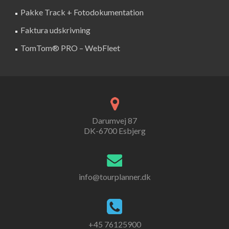
Pakke Track + Fotodokumentation
Faktura udskrivning
TomTom® PRO – WebFleet
Darumvej 87
DK-6700 Esbjerg
info@tourplanner.dk
+45 76125900