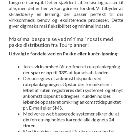
fungere i samspil. Det er sjældent, at én løsning passer til
alle, men det er her, vi kan gøre en forskel. Vi tilbyder at
skræddersy en løsning, der passer perfekt til din
virksomheds behov og eksisterende processer. Dette
giver dig maksimal fleksibilitet og minimal indsats.
Maksimal besparelse ved minimal indsats med
pakke distribution fra Tourplanner!
Udvalgte fordele ved en Pakke eller kurér-løsning:
Jeres virksomhed får optimeret ruteplanlægning,
der
sparer op til 33%
af kørselsafstanden.
Der udregnes et ankomsttidspunkt ved
ruteplanlægningen. Opstår der forsinkelser i
løbet af ruten, registreres det i systemet, og et nyt
ankomsttidspunkt udregnes. Kunden holdes
løbende opdateret omkring ankomsttidspunktet
pr. E-mail eller SMS.
Med vores webbasserede systemer sikrer du, at
din forretning holdes kørende alle døgnets
24
timer
.
Med Booking-systemet får din virksomhed et