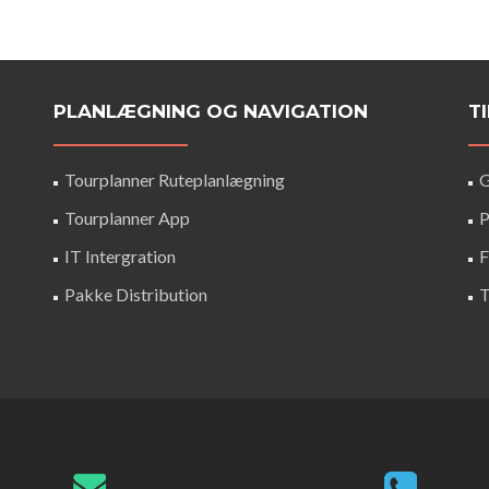
PLANLÆGNING OG NAVIGATION
T
Tourplanner Ruteplanlægning
G
Tourplanner App
P
IT Intergration
F
Pakke Distribution
T