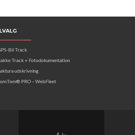
ILVALG
PS-Bil Track
akke Track + Fotodokumentation
aktura udskrivning
omTom® PRO – WebFleet
Facebook-
Linkedin-