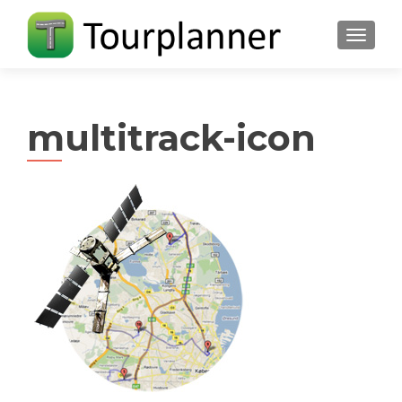
FLIP N
multitrack-icon