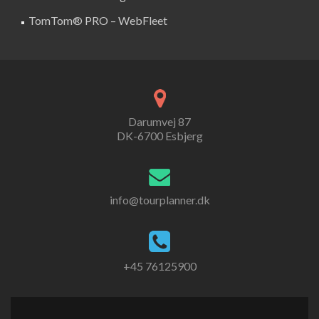
TomTom® PRO – WebFleet
Darumvej 87
DK-6700 Esbjerg
info@tourplanner.dk
+45 76125900