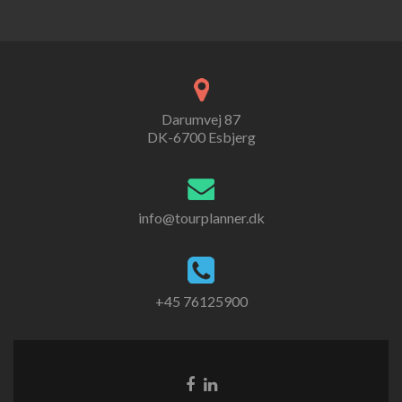
Darumvej 87
DK-6700 Esbjerg
info@tourplanner.dk
+45 76125900
Facebook-
Linkedin-
link
link