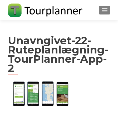
FLIP N
Unavngivet-22-
Ruteplanlægning-
TourPlanner-App-
2