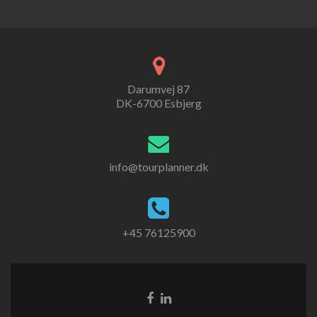
Darumvej 87
DK-6700 Esbjerg
info@tourplanner.dk
+45 76125900
Facebook-
Linkedin-
link
link