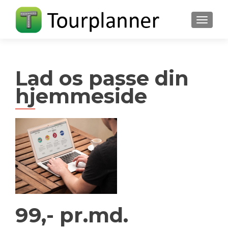
FLIP N
Lad os passe din
hjemmeside
99,- pr.md.